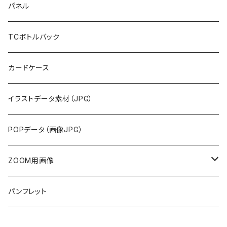
布地
パネル
紙
TCボトルバック
カードケース
イラストデータ素材（JPG）
POPデータ（画像JPG）
ZOOM用画像
画像データ
パンフレット