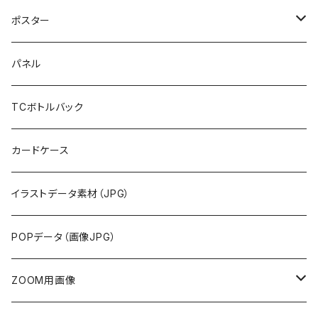
ポスター
布地
パネル
紙
TCボトルバック
カードケース
イラストデータ素材（JPG）
POPデータ（画像JPG）
ZOOM用画像