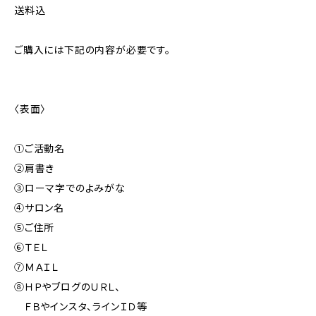
送料込
ご購入には下記の内容が必要です。
〈表面〉
①ご活動名
②肩書き
③ローマ字でのよみがな
④サロン名
⑤ご住所
⑥ＴＥＬ
⑦ＭＡＩＬ
⑧ＨＰやブログのＵＲＬ、
ＦＢやインスタ、ラインＩＤ等