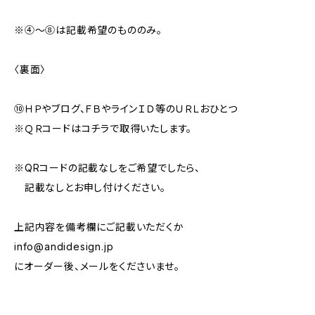
※④～⑧は記載希望のもののみ。
〈裏面〉
⑩ＨＰやブログ、ＦＢやラインＩＤ等のＵＲＬおひとつ
※ＱＲコードはコチラで取得いたします。
※QRコードの記載なしをご希望でしたら、
記載なしとお申し付けください。
上記内容を備考欄にご記載いただくか
info@andidesign.jp
にオーダー後、メールをくださいませ。