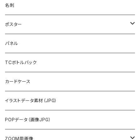
名刺
ポスター
布地
パネル
紙
TCボトルバック
カードケース
イラストデータ素材（JPG）
POPデータ（画像JPG）
ZOOM用画像