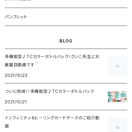
画像データ
パンフレット
BLOG
多機能型♪TCカラーボトルバック！さいこ先生にお
披露目動画です＾＾
2021/10/23
ついに完成！！多機能型♪TCカラーボトルバック
2021/10/21
インフィニティ＆ヒーリングカードケースのご紹介動
画