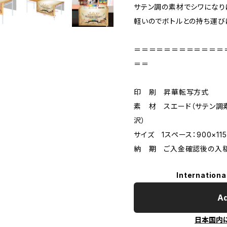
サテン調の素材でシワになり
軽いのでボトルとの持ち運び
＝＝＝＝＝＝＝＝＝＝＝＝
＝＝
印 刷 昇華転写方式
素 材 スエード（サテン調
沢）
サイズ 1スペース：900×11
納 期 ご入金確認後の入
Internationa
Ad
日本国内