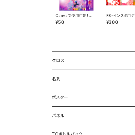
Canvaで使用可能！壁
FB・インスタ用
紙画像素材 パープル
フレーム 吹き出
¥50
¥300
他
クロス
名刺
ポスター
布地
パネル
紙
TCボトルバック