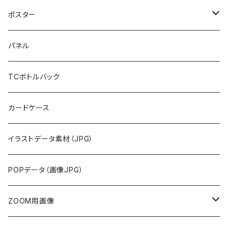
ポスター
布地
パネル
紙
TCボトルバック
カードケース
イラストデータ素材（JPG）
POPデータ（画像JPG）
ZOOM用画像