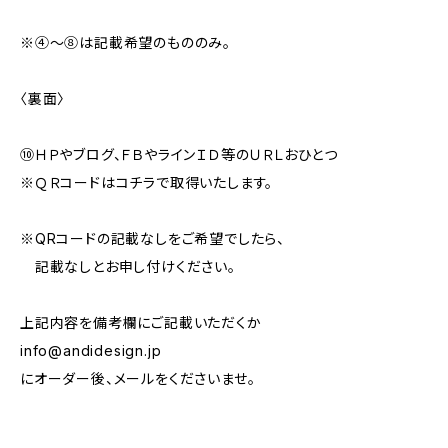
※④～⑧は記載希望のもののみ。
〈裏面〉
⑩ＨＰやブログ、ＦＢやラインＩＤ等のＵＲＬおひとつ
※ＱＲコードはコチラで取得いたします。
※QRコードの記載なしをご希望でしたら、
記載なしとお申し付けください。
上記内容を備考欄にご記載いただくか
info@andidesign.jp
にオーダー後、メールをくださいませ。