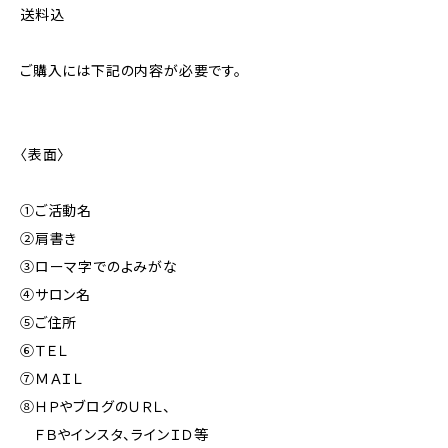
送料込
ご購入には下記の内容が必要です。
〈表面〉
①ご活動名
②肩書き
③ローマ字でのよみがな
④サロン名
⑤ご住所
⑥ＴＥＬ
⑦ＭＡＩＬ
⑧ＨＰやブログのＵＲＬ、
ＦＢやインスタ、ラインＩＤ等