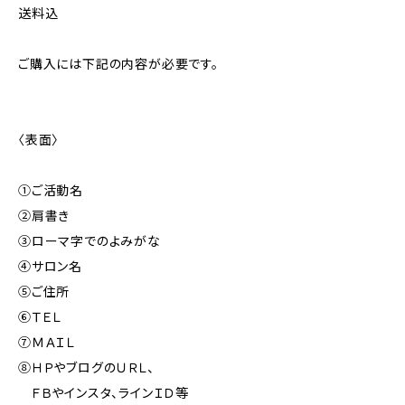
送料込
ご購入には下記の内容が必要です。
〈表面〉
①ご活動名
②肩書き
③ローマ字でのよみがな
④サロン名
⑤ご住所
⑥ＴＥＬ
⑦ＭＡＩＬ
⑧ＨＰやブログのＵＲＬ、
ＦＢやインスタ、ラインＩＤ等