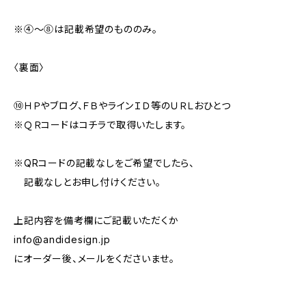
※④～⑧は記載希望のもののみ。
〈裏面〉
⑩ＨＰやブログ、ＦＢやラインＩＤ等のＵＲＬおひとつ
※ＱＲコードはコチラで取得いたします。
※QRコードの記載なしをご希望でしたら、
記載なしとお申し付けください。
上記内容を備考欄にご記載いただくか
info@andidesign.jp
にオーダー後、メールをくださいませ。