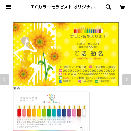
ＴＣカラーセラピスト オリジナル名
刺 50枚 | TC &i DESIGN