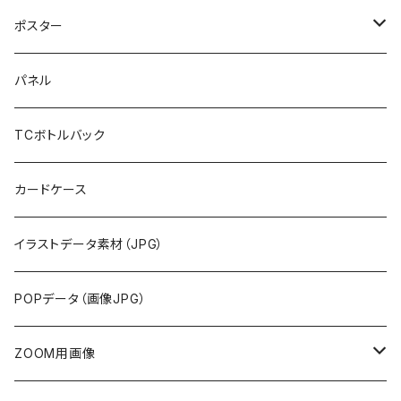
ポスター
布地
パネル
紙
TCボトルバック
カードケース
イラストデータ素材（JPG）
POPデータ（画像JPG）
ZOOM用画像