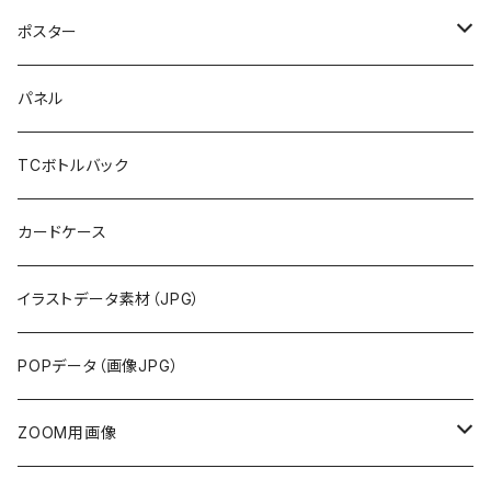
ポスター
布地
パネル
紙
TCボトルバック
カードケース
イラストデータ素材（JPG）
POPデータ（画像JPG）
ZOOM用画像