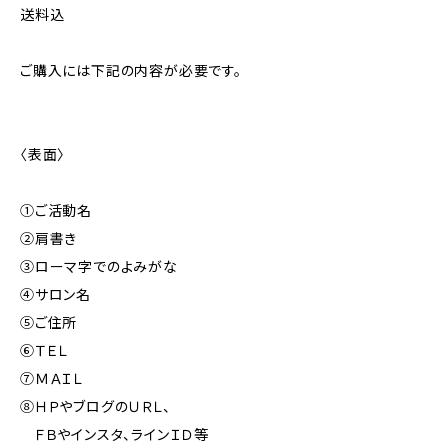
送料込
ご購入には下記の内容が必要です。
〈表面〉
①ご活動名
②肩書き
③ローマ字でのよみがな
④サロン名
⑤ご住所
⑥ＴＥＬ
⑦ＭＡＩＬ
⑧ＨＰやブログのＵＲＬ、
ＦＢやインスタ、ラインＩＤ等