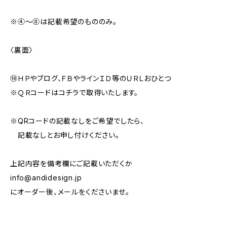
※④～⑧は記載希望のもののみ。
〈裏面〉
⑩ＨＰやブログ、ＦＢやラインＩＤ等のＵＲＬおひとつ
※ＱＲコードはコチラで取得いたします。
※QRコードの記載なしをご希望でしたら、
記載なしとお申し付けください。
上記内容を備考欄にご記載いただくか
info@andidesign.jp
にオーダー後、メールをくださいませ。