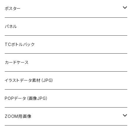
ポスター
布地
パネル
紙
TCボトルバック
カードケース
イラストデータ素材（JPG）
POPデータ（画像JPG）
ZOOM用画像