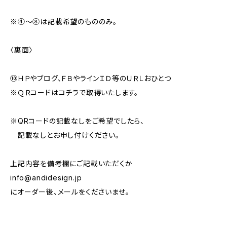
※④～⑧は記載希望のもののみ。
〈裏面〉
⑩ＨＰやブログ、ＦＢやラインＩＤ等のＵＲＬおひとつ
※ＱＲコードはコチラで取得いたします。
※QRコードの記載なしをご希望でしたら、
記載なしとお申し付けください。
上記内容を備考欄にご記載いただくか
info@andidesign.jp
にオーダー後、メールをくださいませ。